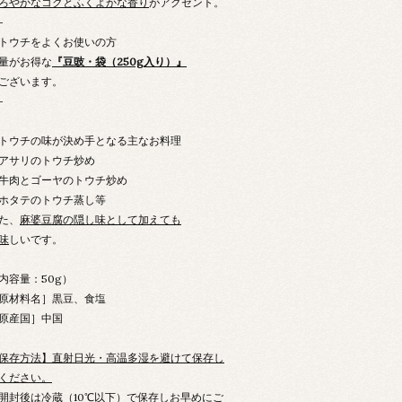
ろやかなコクとふくよかな香り
がアクセント。
-
トウチをよくお使いの方
量がお得な
『豆豉・袋（250g入り）』
ございます。
-
トウチの味が決め手となる主なお料理
アサリのトウチ炒め
牛肉とゴーヤのトウチ炒め
ホタテのトウチ蒸し等
た、
麻婆豆腐の隠し味として加えても
味
しいです。
内容量：50g）
原材料名］黒豆、食塩
原産国］中国
保存方法】直射日光・高温多湿を避けて保存し
ください。
開封後は冷蔵（10℃以下）で保存しお早めにご