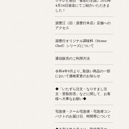
☆テレビ朝日『食彩の王国』2021年
4月24日放送にてご紹介いただきま
した！
源豊江（旧：源豊行本店）店舗への
アクセス
源豊行オリジナル調味料《Home
Chef》シリーズについて
通信販売のご利用方法
令和4年9月より_取扱い商品の一部
において価格変更のお知らせ
◆「いたずら注文・なりすまし注
文・受取拒否」などに関して、お客
様へ大事なお願い◆
宅急便・クール宅急便・宅急便コン
パクトのお届け日、時間帯について