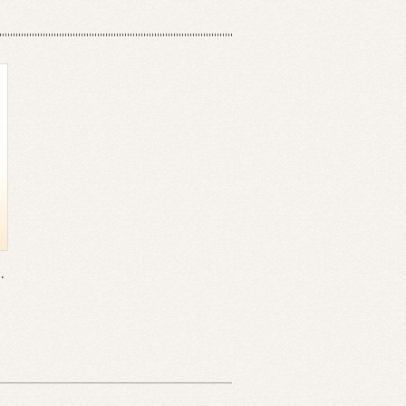
板醤）／※瓶物・品質保持のため常温または冷蔵発送のみ【冷凍品との同梱不可】