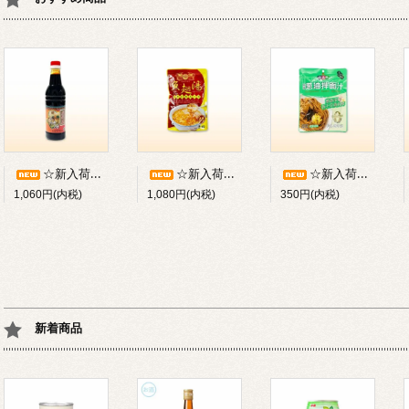
☆新入荷☆シンガポールの老舗ブランド『廣祥泰』／鶏飯老抽(640ml入)／濃い口醤油(たまり醤油)／※瓶物のため常温・冷蔵のみ【冷凍不可】／1-4本以下の場合別途梱包手数料220円
☆新入荷☆魚翅湯(ふかひれスープ／濃縮タイプ：約3-4人分)／気仙沼の老舗メーカー「石渡商店」／※常温・冷蔵発送のみ【冷凍不可】
☆新入荷おすすめの一品☆葱油拌麺の素（上海風まぜ麺の素30g×5袋入／150g）／※常温または冷蔵発送可【冷凍不可】
1,060円(内税)
1,080円(内税)
350円(内税)
新着商品