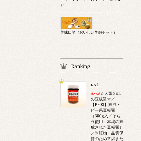
ど
美味口笑（おいしい笑顔セット）
Ranking
1
No.
☆人気No.1
の豆板醤☆／
【B-03】熟成・
ピー県豆板醤
（380g入／そら
豆使用：本場の熟
成された豆板醤）
／※瓶物・品質保
持のため常温また