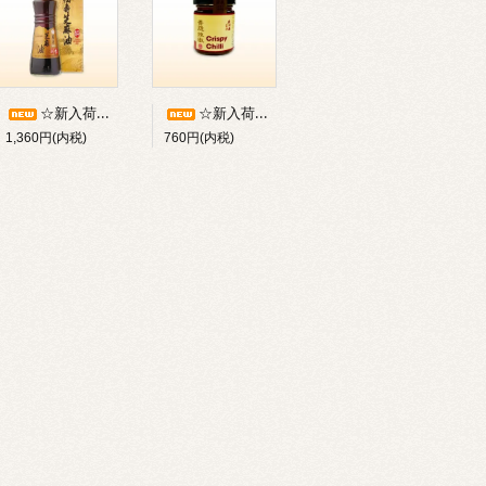
☆新入荷☆福壽芝麻油（台湾産・純100%黒ごま油：500g入）／※瓶物のため常温・冷蔵発送のみ【冷凍不可】／※1-3本のみご注文の場合別途梱包手数料(220円)かかります
☆新入荷☆／シンガポールの老舗ブランド《廣祥泰》／香脆辣椒（クリスピーチリ：100g入）／干しえびの旨味たっぷり／※瓶物のため常温・冷蔵発送のみ【冷凍不可】
1,360円(内税)
760円(内税)