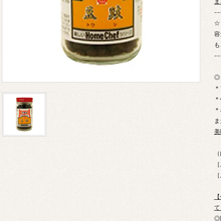
ま
--
☆
容
も
--
◎
＊
＊
＊
ま
美
（
［
［
【
て
◎