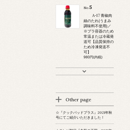
5
No.
A-17 青椒肉
絲のたれ(うまみ
調味料不使用)／
※プラ容器のため
常温または冷蔵発
送可【品質保持の
ため冷凍発送不
可】
980円(内税)
Other page
☆『クックパッドプラス』2021年秋
号にてご紹介いただきました！