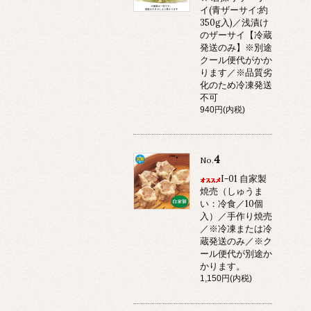
イ(青ザーサイ:約
350g入)／浅漬け
のザーサイ【冷蔵
発送のみ】※別途
クール便代がかか
ります／※品質劣
化のため冷凍発送
不可
940円(内税)
4
No.
I-01 自家製
焼売（しゅうま
い：冷食／10個
入）／手作り焼売
／※冷凍または冷
蔵発送のみ／※ク
ール便代が別途か
かります。
1,150円(内税)