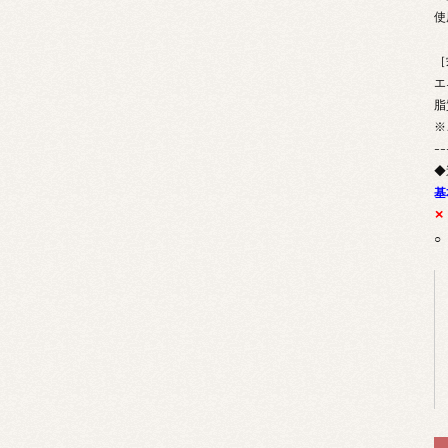
使
［
エ
脂
※
--
◆
基
×
○