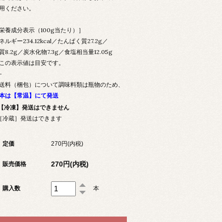
用ください。
栄養成分表示（100g当たり）］
ネルギー234.12kcal／たんぱく質27.2g／
質8.2g／炭水化物7.3g／食塩相当量12.05g
この表示値は目安です。
-
送料（梱包）について調味料類は瓶物のため、
本は【常温】にて発送
【冷凍】発送はできません
［冷蔵］発送はできます
定価
270円(内税)
270円(内税)
販売価格
購入数
本