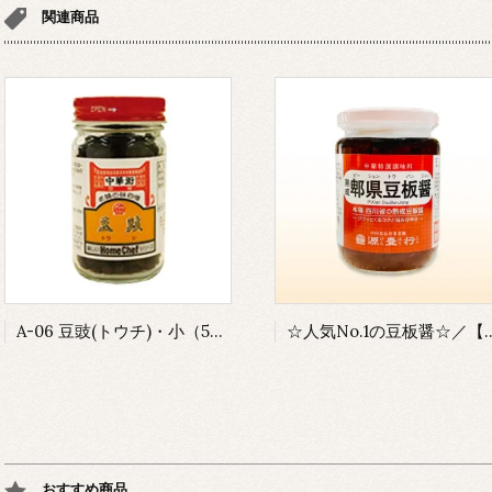
関連商品
A-06 豆豉(トウチ)・小（50g入り）／※常温または冷蔵発送のみ【瓶物、品質保持のため冷凍不可】
☆人気No.1の豆板醤☆／【B-03】熟成・ピー県豆板醤（380g入／そら豆使用：本場の熟成された豆
おすすめ商品