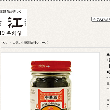
TOP
>
人気の中華調味料シリーズ
A
日
中
大
ア