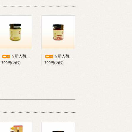
☆新入荷☆シンガポールの老舗ブランド《廣祥泰》／海南鶏飯醤(シンガポールチキンライスの素：100g入り)／チキンライスミックス／※瓶物のため常温・冷蔵発送のみ【冷凍不可】
☆新入荷☆／シンガポールの老舗ブランド《廣祥泰》／参芭醤(サンバルソース:100g入／ブラチャンチリペースト)／※瓶物なので常温・冷蔵発送のみ【冷凍不可】
700円(内税)
700円(内税)