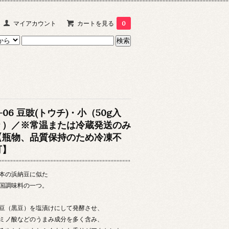
マイアカウント
カートを見る
0
-06 豆豉(トウチ)・小（50g入
り）／※常温または冷蔵発送のみ
【瓶物、品質保持のため冷凍不
可】
本の浜納豆に似た
国調味料の一つ。
豆（黒豆）を塩漬けにして発酵させ、
ミノ酸などのうまみ成分を多く含み、