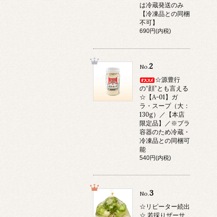
は冷蔵発送のみ
【冷凍品との同梱
不可】
690円(内税)
2
No.
☆源豊行
の“顔”とも言える
☆【A-01】ガ
ラ・スープ（大：
130g）／【本店
限定品】／※プラ
容器のため冷蔵・
冷凍品との同梱可
能
540円(内税)
3
No.
☆リピーター続出
☆ 若採りザーサ