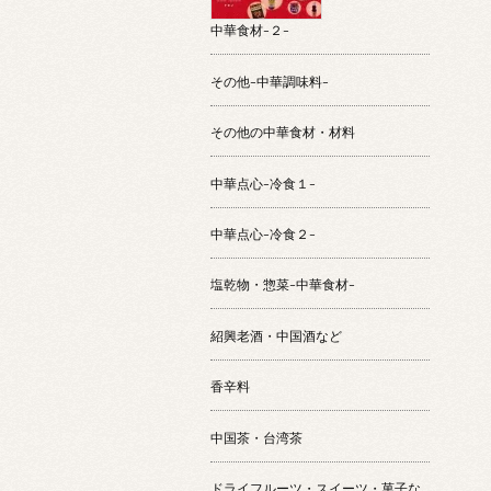
中華食材-２-
その他-中華調味料-
その他の中華食材・材料
中華点心-冷食１-
中華点心-冷食２-
塩乾物・惣菜-中華食材-
紹興老酒・中国酒など
香辛料
中国茶・台湾茶
ドライフルーツ・スイーツ・菓子な