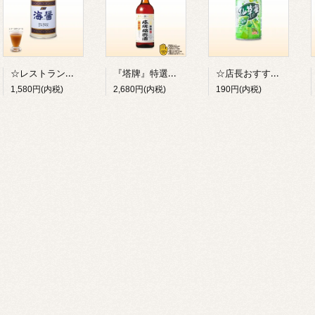
☆レストランのシェフ愛用☆／魚介の旨味『海醤：ハイジャン』：シーソース（缶詰450g入）／海鮮ソース／※缶詰のため常温または冷蔵発送のみ【冷凍不可】
『塔牌』特選紹興老酒［陳十年：10年醸造(600ml入)］／※酒類(瓶物)のため常温または冷蔵発送のみ【冷凍不可】／※1-4本以下の場合は別途梱包手数料220円かかります。
☆店長おすすめ☆／『泰山』仙草蜜(センソウミツ／ハーバルティー：330ml)／＊缶ジュース／※缶のため常温・冷蔵発送のみ【冷凍不可】／※箱(24本)は取寄せ後発送
1,580円(内税)
2,680円(内税)
190円(内税)