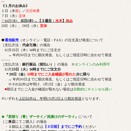
--
《１月のお休み》
１日（木
祝
）／
元日休業
７日（水）
定休
＊
14日(水)、
15日(木)
←
【３週目：
水木
】
休み
21日（水）、28日（水）
定休
◆
通信販売
（オンライン・電話・FAX）の注文及び発送について
［支払方法：
代金引換
］の場合
12月25日（木）14時までにご注文分
→ 年内30日までに順次発送。もしくはご指定日時に合わせて発送
-----
［支払方法：
銀行振込（前払い）
］の場合 ※
オンラインのみ利用可
12月
23日（火）14時までにご注文分
＊26日（金）
12時までにご入金確認が取れた
分に限り
→ 年内30日までに順次発送。もしくはご指定日時に合わせて発送
※それ以外は年明け、1月2日（金）より順次発送
■
期日までにご入金の確認が取れない場合は
自動的にキャンセル扱い
※いずれも
上記以外は、年明け1月2日より順次発送
となります。
★『若採り（青）ザーサイ／浅漬けのザーサイ』
について
［ご
来店
にてご購入］の場合
・３袋以上ご購入の方は
【３日前】までにご予約
ください