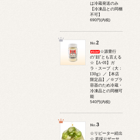
は冷蔵発送のみ
【冷凍品との同梱
不可】
690円(内税)
2
No.
☆源豊行
の“顔”とも言える
☆【A-01】ガ
ラ・スープ（大：
130g）／【本店
限定品】／※プラ
容器のため冷蔵・
冷凍品との同梱可
能
540円(内税)
3
No.
☆リピーター続出
☆ 若採りザーサ