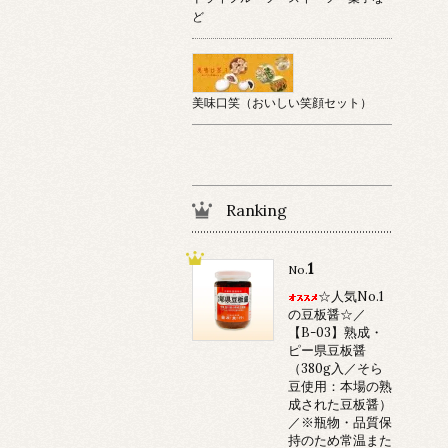
ど
美味口笑（おいしい笑顔セット）
Ranking
1
No.
☆人気No.1
の豆板醤☆／
【B-03】熟成・
ピー県豆板醤
（380g入／そら
豆使用：本場の熟
成された豆板醤）
／※瓶物・品質保
持のため常温また