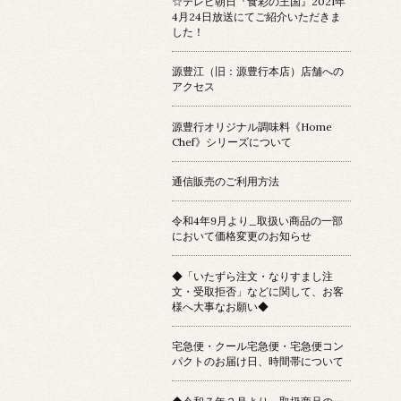
☆テレビ朝日『食彩の王国』2021年
4月24日放送にてご紹介いただきま
した！
源豊江（旧：源豊行本店）店舗への
アクセス
源豊行オリジナル調味料《Home
Chef》シリーズについて
通信販売のご利用方法
令和4年9月より_取扱い商品の一部
において価格変更のお知らせ
◆「いたずら注文・なりすまし注
文・受取拒否」などに関して、お客
様へ大事なお願い◆
宅急便・クール宅急便・宅急便コン
パクトのお届け日、時間帯について