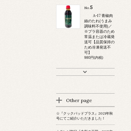
5
No.
A-17 青椒肉
絲のたれ(うまみ
調味料不使用)／
※プラ容器のため
常温または冷蔵発
送可【品質保持の
ため冷凍発送不
可】
980円(内税)
Other page
☆『クックパッドプラス』2021年秋
号にてご紹介いただきました！