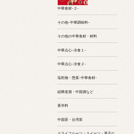
中華食材-２-
その他-中華調味料-
その他の中華食材・材料
中華点心-冷食１-
中華点心-冷食２-
塩乾物・惣菜-中華食材-
紹興老酒・中国酒など
香辛料
中国茶・台湾茶
ドライフルーツ・スイーツ・菓子な