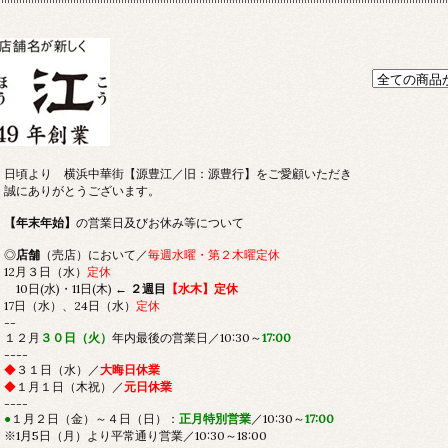
日頃より 横浜中華街【源豊江／旧：源豊行】をご愛顧いただき
誠にありがとうございます。
【年末年始】
の営業日及びお休み等について
◎
店舗
（売店）において／
毎週水曜・第２木曜定休
12月３日（水）
定休
10日(水)・11日(木) ←
２週目
【水木】定休
17日（水）、24日（水）
定休
--
１２月
３０日（火）
年内最後の営業日／10:30～
17:00
----
◆
３１日（水）／
大晦日休業
◆
１月１日（木祝）／
元日休業
----
●
１月２日（金）～４日（日）：
正月特別営業
／10:30～
17:00
※1月5日（月）より平常通り営業／10:30～18:00