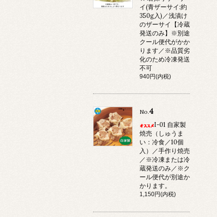
イ(青ザーサイ:約
350g入)／浅漬け
のザーサイ【冷蔵
発送のみ】※別途
クール便代がかか
ります／※品質劣
化のため冷凍発送
不可
940円(内税)
4
No.
I-01 自家製
焼売（しゅうま
い：冷食／10個
入）／手作り焼売
／※冷凍または冷
蔵発送のみ／※ク
ール便代が別途か
かります。
1,150円(内税)