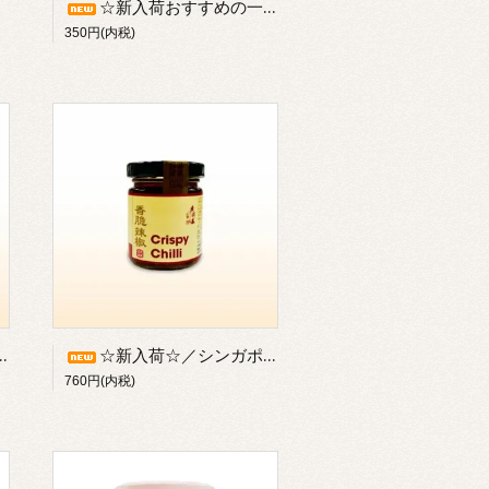
☆新入荷おすすめの一品☆葱油拌麺の素（上海風まぜ麺の素30g×5袋入／150g）／※常温または冷蔵発送可【冷凍不可】
350円(内税)
☆新入荷☆／シンガポールの老舗ブランド《廣祥泰》／香脆辣椒（クリスピーチリ：100g入）／干しえびの旨味たっぷり／※瓶物のため常温・冷蔵発送のみ【冷凍不可】
760円(内税)