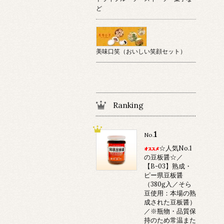
ど
美味口笑（おいしい笑顔セット）
Ranking
1
No.
☆人気No.1
の豆板醤☆／
【B-03】熟成・
ピー県豆板醤
（380g入／そら
豆使用：本場の熟
成された豆板醤）
／※瓶物・品質保
持のため常温また