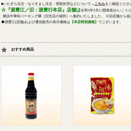
■いたずら注文・なりすまし注文・受取拒否などについて→
こちら
をご確認くださ
☆『源豊江／旧：源豊行本店』店舗は
令和3年3月に開港道(かいこう
横浜中華街パーキング隣［旧支店の場所］へ集約いたしました。 ※旧店舗から徒
◆源豊江(店舗)および通信販売の表示価格は
【本店特別価格】
でございます。
おすすめ商品