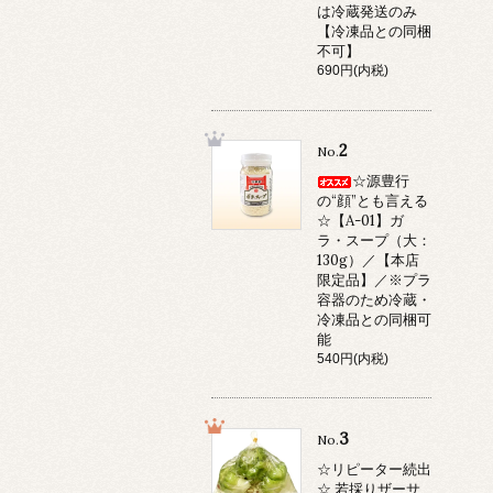
は冷蔵発送のみ
【冷凍品との同梱
不可】
690円(内税)
2
No.
☆源豊行
の“顔”とも言える
☆【A-01】ガ
ラ・スープ（大：
130g）／【本店
限定品】／※プラ
容器のため冷蔵・
冷凍品との同梱可
能
540円(内税)
3
No.
☆リピーター続出
☆ 若採りザーサ