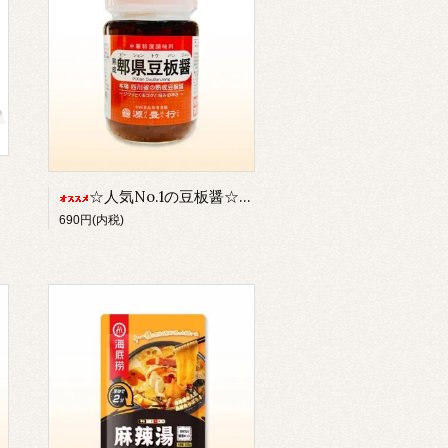
☆人気No.1の豆板醤☆／【B-03】熟成・ピー県豆板醤（380g入／そら豆使用：本場の熟成された豆板醤）／※瓶物・品質保持のため常温または冷蔵発送のみ【冷凍品との同梱不可】
690円(内税)