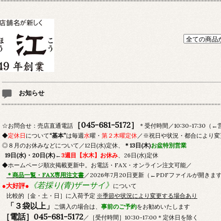
お知らせ
［045-681-5172］
☆お問合せ：売店直通電話
＊受付時間／10:30-17:30
◆
定休日
について
“基本”
は毎週
水
曜・
第２木曜定休
／※祝日や状況・都合により変
◎８月のお休みなどについて／12日(水)定休、
＊13日(木)
お盆特別営業
19日(水)・20日(木)←
3週目【水木】お休み
、26日(水)定休
◆ホームページ順次掲載更新中。お電話・FAX・オンライン注文可能／
＊商品一覧・FAX専用注文書
／2026年7月20日更新（←PDFファイルが開きま
《若採り(青)ザーサイ》
●大好評●
について
比較的［金・土・日］に入荷予定
※季節や状況により変更する場合あり
「３袋以上」
ご購入の場合は、
事前のご予約
をお勧めいたします
［電話］045-681-5172
／［受付時間］10:30-17:00＊定休日を除く