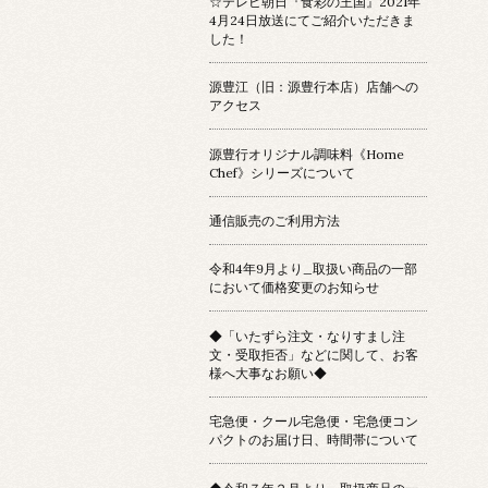
☆テレビ朝日『食彩の王国』2021年
4月24日放送にてご紹介いただきま
した！
源豊江（旧：源豊行本店）店舗への
アクセス
源豊行オリジナル調味料《Home
Chef》シリーズについて
通信販売のご利用方法
令和4年9月より_取扱い商品の一部
において価格変更のお知らせ
◆「いたずら注文・なりすまし注
文・受取拒否」などに関して、お客
様へ大事なお願い◆
宅急便・クール宅急便・宅急便コン
パクトのお届け日、時間帯について