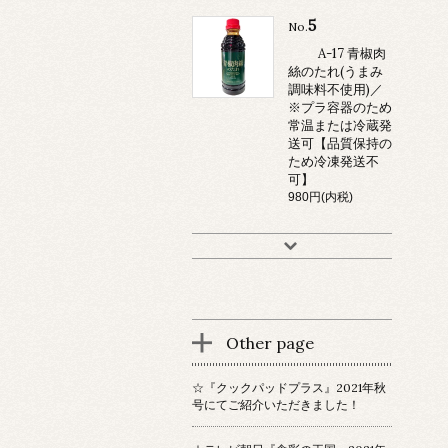
5
No.
A-17 青椒肉
絲のたれ(うまみ
調味料不使用)／
※プラ容器のため
常温または冷蔵発
送可【品質保持の
ため冷凍発送不
可】
980円(内税)
Other page
☆『クックパッドプラス』2021年秋
号にてご紹介いただきました！