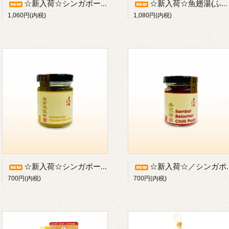
☆新入荷☆シンガポールの老舗ブランド『廣祥泰』／鶏飯老抽(640ml入)／濃い口醤油(たまり醤油)／※瓶物のため常温・冷蔵のみ【冷凍不可】／1-4本以下の場合別途梱包手数料220円
☆新入荷☆魚翅湯(ふかひれスープ／濃縮タイプ：約3-4人分)／気仙沼の老舗メーカー「石渡商店」／※常温・冷蔵発送のみ【冷凍不可】
1,060円(内税)
1,080円(内税)
☆新入荷☆シンガポールの老舗ブランド《廣祥泰》／海南鶏飯醤(シンガポールチキンライスの素：100g入り)／チキンライスミックス／※瓶物のため常温・冷蔵発送のみ【冷凍不可】
☆新入荷☆／シンガポールの老舗ブランド《廣祥泰》／参芭醤(サンバルソース:100g入／ブラチャンチリペースト)／※瓶物なので常温・冷蔵発送のみ【冷凍不可】
700円(内税)
700円(内税)