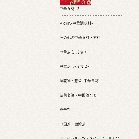
中華食材-２-
その他-中華調味料-
その他の中華食材・材料
中華点心-冷食１-
中華点心-冷食２-
塩乾物・惣菜-中華食材-
紹興老酒・中国酒など
香辛料
中国茶・台湾茶
ドライフルーツ・スイーツ・菓子な