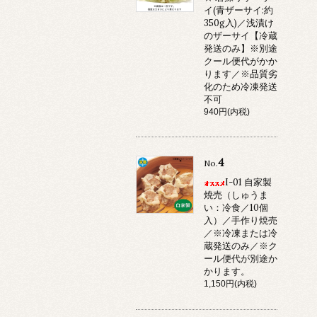
イ(青ザーサイ:約
350g入)／浅漬け
のザーサイ【冷蔵
発送のみ】※別途
クール便代がかか
ります／※品質劣
化のため冷凍発送
不可
940円(内税)
4
No.
I-01 自家製
焼売（しゅうま
い：冷食／10個
入）／手作り焼売
／※冷凍または冷
蔵発送のみ／※ク
ール便代が別途か
かります。
1,150円(内税)