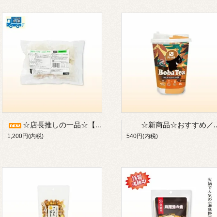
☆店長推しの一品☆【新入荷】／海老とパクチーの蒸し餃子／パクチー好きにおすすめ／飲茶の定番「蝦餃」にパクチーが加わった海老蒸し餃子／※冷凍発送のみ※別途クール便代がかかります
☆新商品☆おすすめ／台湾タピオカミルクティーキット（1人分：専用カップ入り）／「プーリー」タピオカドリンク(BobaTea)／※常温または冷蔵発送のみ／※品質劣化のため【冷凍不可】
1,200円(内税)
540円(内税)