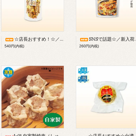
☆店長おすすめ！☆／手作り《ヤミツキピーナッツ：100g入》／紹興酒やビールのおともにぴったり／※基本は常温発送のみ【冷蔵・冷凍の場合はクール便代別途かかります】
SNSで話題☆／新入荷／《海底撈》麻辣湯の素（110g:2-3人用）／※常温または冷蔵発送【冷凍は品質劣化のため不可】
540円(内税)
260円(内税)
I-01 自家製焼売（しゅうまい：冷食／10個入）／手作り焼売／※冷凍または冷蔵発送のみ／※クール便代が別途かかります。
☆店長おすすめ☆台湾屋台で大人気☆ 成功胡椒餅（フージャオビン：こしょうもち）／１個／※冷凍または冷蔵発送のみ【常温発送不可】／◆別途クール便代がかかります