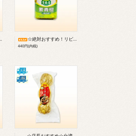
☆絶対おすすめ！リピーター続出☆／《吉香居》素青椒（スーチンジャオ：240g入り）／青唐辛子の食べるラー油／※常温または冷蔵発送可【瓶物のため冷凍不可】
440円(内税)
☆店長おすすめ☆台湾屋台で大人気☆ 成功胡椒餅（フージャオビン：こしょうもち）／３個入り／※冷凍または冷蔵発送のみ【常温発送不可】／◆別途クール便代がかかります