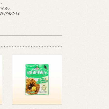
い
どう)沿い、
歩約30秒の場所