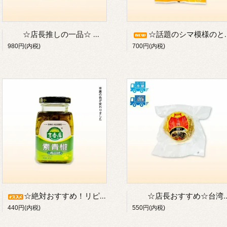
☆店長推しの一品☆ 桜エビ醤（90g入）／台湾近海で取れた桜エビとフライドエシャロットを使った“食べるラー油系”／※瓶物のため常温または冷蔵発送【冷凍発送不可】
☆話題のシマ模様のとんがり団子【蟹籽包：魚卵入り蟹風味フィッシュボール／400g入り】／※冷凍品のためクール便【冷凍発送】のみ／※別途クール便代がかかります
980円(内税)
700円(内税)
☆絶対おすすめ！リピーター続出☆／《吉香居》素青椒（スーチンジャオ：240g入り）／青唐辛子の食べるラー油／※常温または冷蔵発送可【瓶物のため冷凍不可】
☆店長おすすめ☆台湾屋台で大人気☆ 成功胡椒餅（フージャオビン：こしょうもち）／１個／※冷凍または冷蔵発送のみ【常温発送不可】／◆別途クール便代がかかります
440円(内税)
550円(内税)