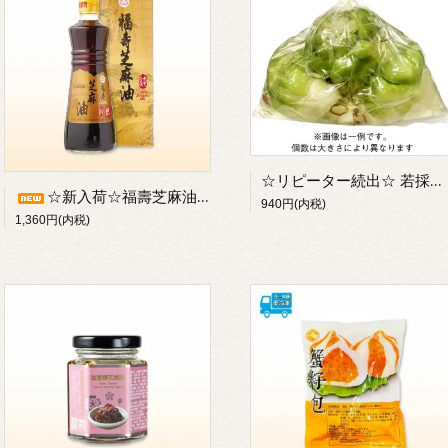
☆リピーター続出☆ 若採りザーサイ(青ザーサイ:約350g入)／浅漬けのザーサイ【冷蔵発送のみ】※別途クール便代がかかります／※品質劣化のため冷凍発送不可
☆新入荷☆福壽芝麻油（台湾産・純100%黒ごま油：500g入）／※瓶物のため常温・冷蔵発送のみ【冷凍不可】／※1-3本のみご注文の場合別途梱包手数料(220円)かかります
940円(内税)
1,360円(内税)