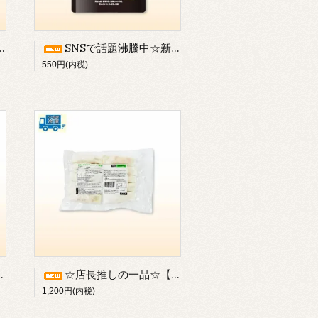
SNSで話題沸騰中☆新入荷☆／《海底撈》麻辣湯キット（約332g：具材と調味料が一緒に入ってます）／※常温または冷蔵発送【品質劣化のため冷凍不可】
550円(内税)
☆店長推しの一品☆【新入荷】／《香港風海老の腸粉：チョウフン》／ご家庭で蒸すだけ手軽に楽しめる♪／※冷凍発送のみ【冷蔵不可】※別途クール便代がかかります
1,200円(内税)