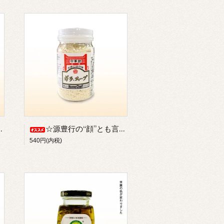
☆源豊行の“顔”とも言える☆【A-01】ガラ・スープ（大：130g）／【本店限定品】／※プラ容器のため冷蔵・冷凍品との同梱可能
540円(内税)