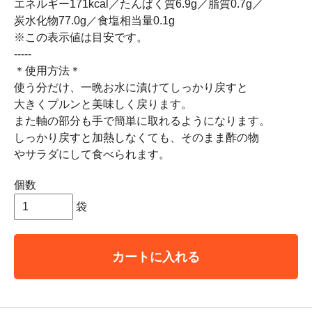
エネルギー171kcal／たんぱく質6.9g／脂質0.7g／
炭水化物77.0g／食塩相当量0.1g
※この表示値は目安です。
-----
＊使用方法＊
使う分だけ、一晩お水に漬けてしっかり戻すと
大きくプルンと美味しく戻ります。
また軸の部分も手で簡単に取れるようになります。
しっかり戻すと加熱しなくても、そのまま酢の物
やサラダにして食べられます。
個数
袋
カートに入れる