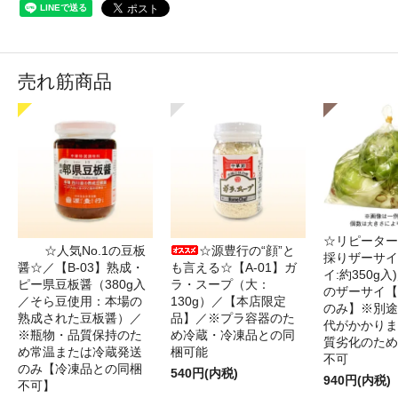
売れ筋商品
☆リピーター
☆人気No.1の豆板
☆源豊行の“顔”と
採りザーサイ
醤☆／【B-03】熟成・
も言える☆【A-01】ガ
イ:約350g
ピー県豆板醤（380g入
ラ・スープ（大：
のザーサイ【
／そら豆使用：本場の
130g）／【本店限定
のみ】※別途
熟成された豆板醤）／
品】／※プラ容器のた
代がかかりま
※瓶物・品質保持のた
め冷蔵・冷凍品との同
質劣化のため
め常温または冷蔵発送
梱可能
不可
のみ【冷凍品との同梱
540円(内税)
940円(内税)
不可】