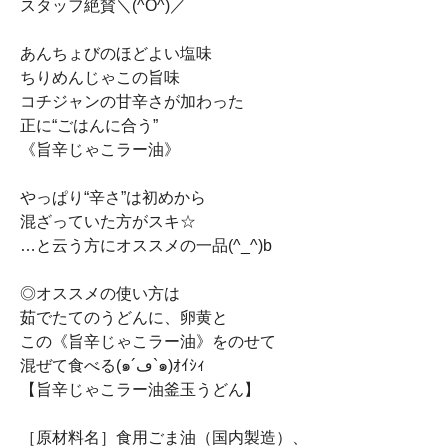
スタッフ絶賛＼(^O^)／
あんちょびのほどよい塩味
ちりめんじゃこの旨味
コチジャンの甘辛さが加わった
正に“ごはんに合う”
《旨辛じゃこラー油》
やっぱり“辛さ”は初めから
混ざっていた方がスキ☆
…と云う方にオススメの一品(^_^)b
◎オススメの使い方は
茹でたてのうどんに、卵黄と
この《旨辛じゃこラー油》をのせて
混ぜて食べる(๑´ڡ`๑)ｵｲｼｨ
【旨辛じゃこラー油釜玉うどん】
［原材料名］食用ごま油（国内製造）、