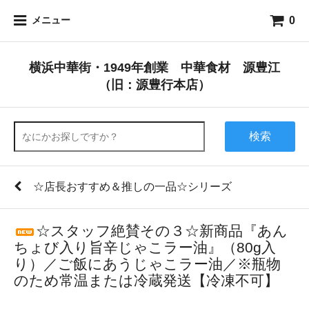
0
メニュー
横浜中華街・1949年創業 中華食材 源豊江
（旧：源豊行本店）
検索
☆店長おすすめ＆推しの一品☆シリーズ
☆スタッフ絶賛その３☆新商品『あん
ちょび入り旨辛じゃこラー油』（80g入
り）／ご飯にあうじゃこラー油／※瓶物
のため常温または冷蔵発送【冷凍不可】