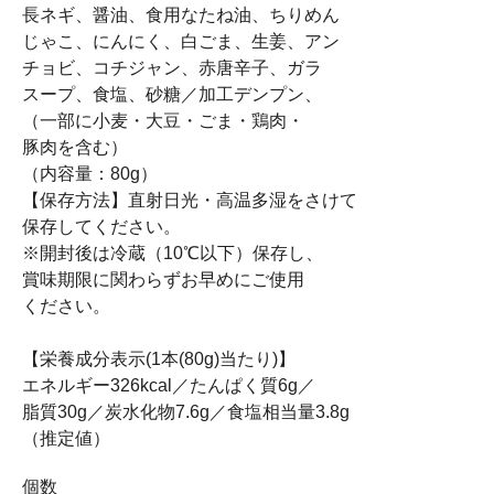
長ネギ、醤油、食用なたね油、ちりめん
じゃこ、にんにく、白ごま、生姜、アン
チョビ、コチジャン、赤唐辛子、ガラ
スープ、食塩、砂糖／加工デンプン、
（一部に小麦・大豆・ごま・鶏肉・
豚肉を含む）
（内容量：80g）
【保存方法】直射日光・高温多湿をさけて
保存してください。
※開封後は冷蔵（10℃以下）保存し、
賞味期限に関わらずお早めにご使用
ください。
【栄養成分表示(1本(80g)当たり)】
エネルギー326kcal／たんぱく質6g／
脂質30g／炭水化物7.6g／食塩相当量3.8g
（推定値）
個数