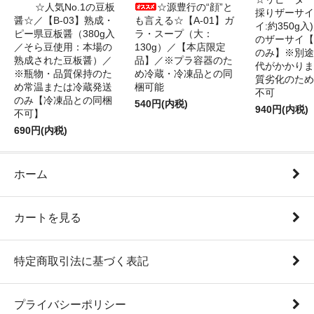
☆人気No.1の豆板
☆源豊行の“顔”と
採りザーサイ
醤☆／【B-03】熟成・
も言える☆【A-01】ガ
イ:約350g
ピー県豆板醤（380g入
ラ・スープ（大：
のザーサイ【
／そら豆使用：本場の
130g）／【本店限定
のみ】※別途
熟成された豆板醤）／
品】／※プラ容器のた
代がかかりま
※瓶物・品質保持のた
め冷蔵・冷凍品との同
質劣化のため
め常温または冷蔵発送
梱可能
不可
のみ【冷凍品との同梱
540円(内税)
940円(内税)
不可】
690円(内税)
ホーム
カートを見る
特定商取引法に基づく表記
プライバシーポリシー