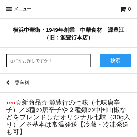
0
メニュー
横浜中華街・1949年創業 中華食材 源豊江
（旧：源豊行本店）
検索
香辛料
☆新商品☆ 源豊行の七味（七味唐辛
子）／3種の唐辛子や２種類の中国山椒な
どをブレンドしたオリジナル七味（30g入
り）／※基本は常温発送【冷蔵・冷凍発送
も可】