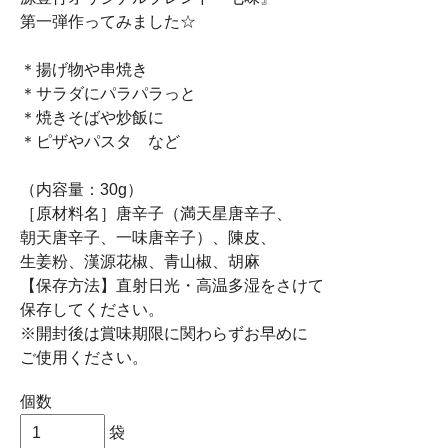
第一弾作ってみました☆
＊揚げ物や串焼き
＊サラダにパラパラっと
＊焼きそばや炒飯に
＊ピザやパスタ など
（内容量：30g）
［原材料名］唐辛子（満天星唐辛子、
朝天唐辛子、一味唐辛子）、陳皮、
生姜粉、漢源花椒、青山椒、胡麻
【保存方法】直射日光・高温多湿をさけて
保存してください。
※開封後は賞味期限に関わらずお早めに
ご使用ください。
個数
袋