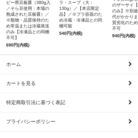
ピー県豆板醤（380g入
ラ・スープ（大：
のザーサイ【
／そら豆使用：本場の
130g）／【本店限定
のみ】※別途
熟成された豆板醤）／
品】／※プラ容器のた
代がかかりま
※瓶物・品質保持のた
め冷蔵・冷凍品との同
質劣化のため
め常温または冷蔵発送
梱可能
不可
のみ【冷凍品との同梱
540円(内税)
940円(内税)
不可】
690円(内税)
ホーム
カートを見る
特定商取引法に基づく表記
プライバシーポリシー