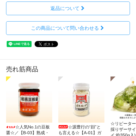
返品について
この商品について問い合わせる
売れ筋商品
☆リピーター
☆人気No.1の豆板
☆源豊行の“顔”と
採りザーサイ
醤☆／【B-03】熟成・
も言える☆【A-01】ガ
イ:約350g