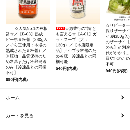
☆リピーター
☆人気No.1の豆板
☆源豊行の“顔”と
採りザーサイ
醤☆／【B-03】熟成・
も言える☆【A-01】ガ
イ:約350g
ピー県豆板醤（380g入
ラ・スープ（大：
のザーサイ【
／そら豆使用：本場の
130g）／【本店限定
のみ】※別途
熟成された豆板醤）／
品】／※プラ容器のた
代がかかりま
※瓶物・品質保持のた
め冷蔵・冷凍品との同
質劣化のため
め常温または冷蔵発送
梱可能
不可
のみ【冷凍品との同梱
540円(内税)
940円(内税)
不可】
690円(内税)
ホーム
カートを見る