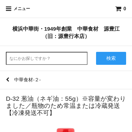
0
メニュー
横浜中華街・1949年創業 中華食材 源豊江
（旧：源豊行本店）
検索
中華食材-２-
D-32 葱油（ネギ油：55g）※容量が変わり
ました／瓶物のため常温または冷蔵発送
【冷凍発送不可】