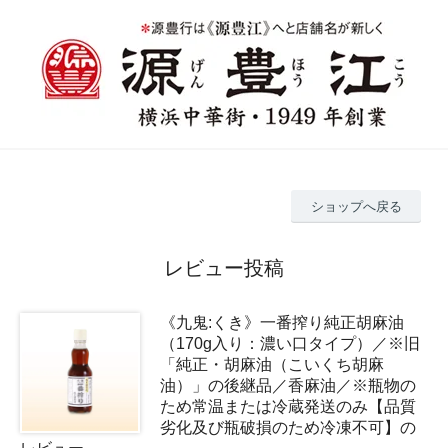
ショップへ戻る
レビュー投稿
《九鬼:くき》一番搾り純正胡麻油
（170g入り：濃い口タイプ）／※旧
「純正・胡麻油（こいくち胡麻
油）」の後継品／香麻油／※瓶物の
ため常温または冷蔵発送のみ【品質
劣化及び瓶破損のため冷凍不可】の