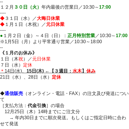
--
１２月
３０日（火）
年内最後の営業日／10:30～
17:00
----
◆
３１日（水）／
大晦日休業
◆
１月１日（木祝）／
元日休業
----
●
１月２日（金）～４日（日）：
正月特別営業
／10:30～
17:00
※1月5日（月）より平常通り営業／10:30～18:00
--
《１月のお休み》
１日（木
祝
）／
元日休業
７日（水）
定休
＊
14日(水)、
15日(木)
←
【３週目：
水木
】
休み
21日（水）、28日（水）
定休
◆
通信販売
（オンライン・電話・FAX）の注文及び発送につい
て
［支払方法：
代金引換
］の場合
12月25日（木）14時までにご注文分
→ 年内30日までに順次発送。もしくはご指定日時に合わ
せて発送