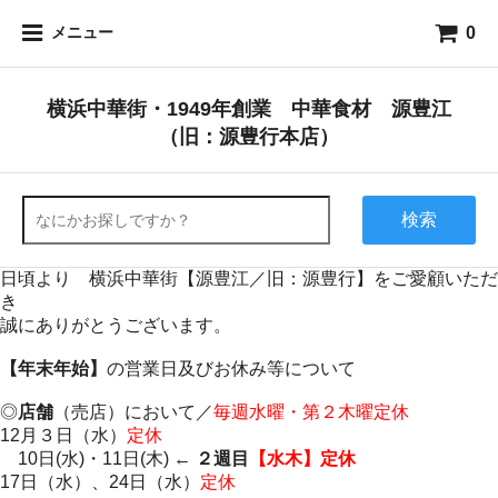
0
メニュー
横浜中華街・1949年創業 中華食材 源豊江
（旧：源豊行本店）
検索
日頃より 横浜中華街【源豊江／旧：源豊行】をご愛顧いただ
き
誠にありがとうございます。
【年末年始】
の営業日及びお休み等について
◎
店舗
（売店）において／
毎週水曜・第２木曜定休
12月３日（水）
定休
10日(水)・11日(木) ←
２週目
【水木】定休
17日（水）、24日（水）
定休