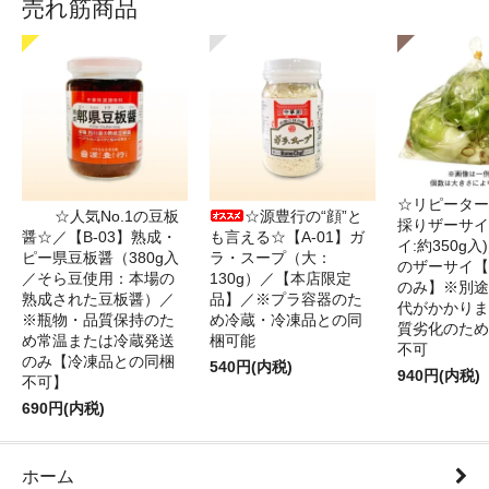
売れ筋商品
☆リピーター
☆人気No.1の豆板
☆源豊行の“顔”と
採りザーサイ
醤☆／【B-03】熟成・
も言える☆【A-01】ガ
イ:約350g
ピー県豆板醤（380g入
ラ・スープ（大：
のザーサイ【
／そら豆使用：本場の
130g）／【本店限定
のみ】※別途
熟成された豆板醤）／
品】／※プラ容器のた
代がかかりま
※瓶物・品質保持のた
め冷蔵・冷凍品との同
質劣化のため
め常温または冷蔵発送
梱可能
不可
のみ【冷凍品との同梱
540円(内税)
940円(内税)
不可】
690円(内税)
ホーム