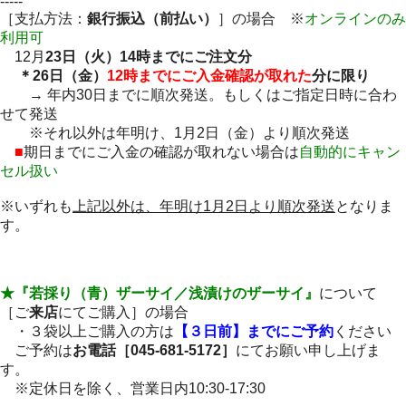
-----
［支払方法：
銀行振込（前払い）
］の場合 ※
オンラインのみ
利用可
12月
23日（火）14時までにご注文分
＊26日（金）
12時までにご入金確認が取れた
分に限り
→ 年内30日までに順次発送。もしくはご指定日時に合わ
せて発送
※それ以外は年明け、1月2日（金）より順次発送
■
期日までにご入金の確認が取れない場合は
自動的にキャン
セル扱い
※いずれも
上記以外は、年明け1月2日より順次発送
となりま
す。
★『若採り（青）ザーサイ／浅漬けのザーサイ』
について
［ご
来店
にてご購入］の場合
・３袋以上ご購入の方は
【３日前】までにご予約
ください
ご予約は
お電話［045-681-5172］
にてお願い申し上げま
す。
※定休日を除く、営業日内10:30-17:30